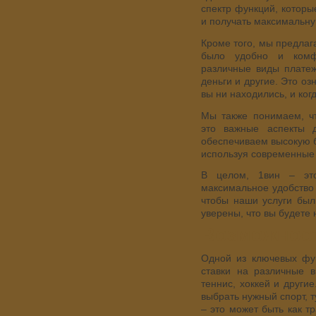
спектр функций, которы
и получать максимальну
Кроме того, мы предлаг
было удобно и комф
различные виды платеж
деньги и другие. Это оз
вы ни находились, и ког
Мы также понимаем, чт
это важные аспекты 
обеспечиваем высокую 
используя современные 
В целом, 1вин – это
максимальное удобство 
чтобы наши услуги был
уверены, что вы будете
Возможност
Одной из ключевых фун
ставки на различные в
теннис, хоккей и други
выбрать нужный спорт, т
– это может быть как т