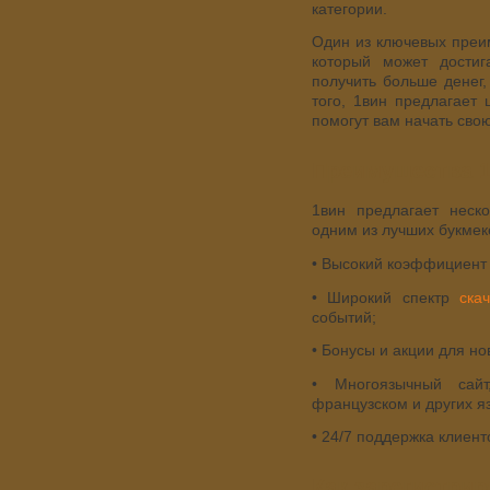
категории.
Один из ключевых преи
который может достиг
получить больше денег,
того, 1вин предлагает 
помогут вам начать свою
Преимущества 
1вин предлагает неск
одним из лучших букмеке
• Высокий коэффициент 
• Широкий спектр
ска
событий;
• Бонусы и акции для но
• Многоязычный сайт
французском и других я
• 24/7 поддержка клиент
Как зарегистрир