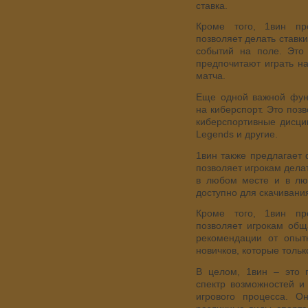
ставка.
Кроме того, 1вин пре
позволяет делать ставк
событий на поле. Это 
предпочитают играть на
матча.
Еще одной важной функ
на киберспорт. Это поз
киберспортивные дисци
Legends и другие.
1вин также предлагает
позволяет игрокам делат
в любом месте и в лю
доступно для скачивания
Кроме того, 1вин пр
позволяет игрокам общ
рекомендации от опыт
новичков, которые тольк
В целом, 1вин – это 
спектр возможностей и
игрового процесса. О