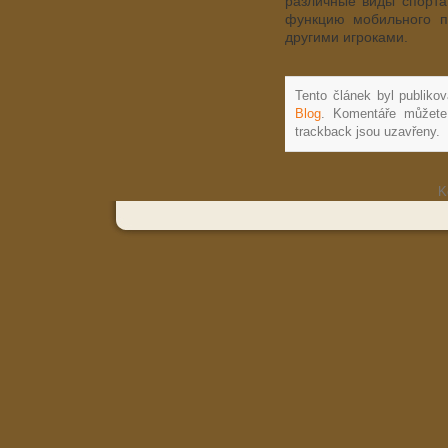
различные виды спорта,
функцию мобильного п
другими игроками.
Tento článek byl publiko
Blog
. Komentáře můžete
trackback jsou uzavřeny.
K