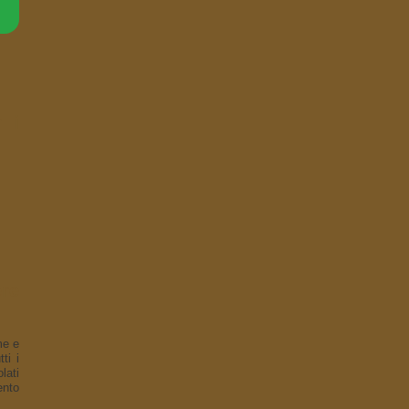
 i
ere
me e
ti i
lati
ento