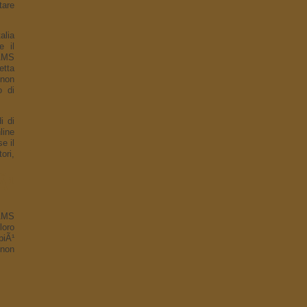
tare
alia
e il
AAMS
etta
 non
o di
i di
line
e il
ori,
Ã¹
AAMS
loro
piÃ¹
 non