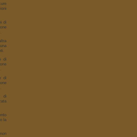
cure
ioni
i di
ione
.
ltra
 una
ti.
e di
ione
.
e di
ione
.
e di
zata
ento
o la
 non