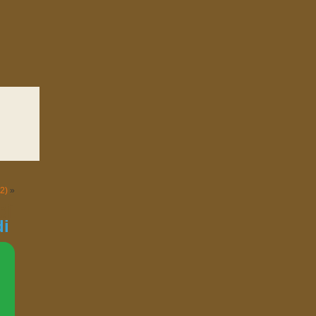
2)
»
di
di