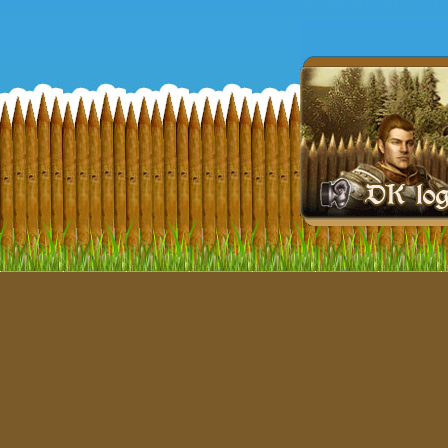
Divoké kmeny, d