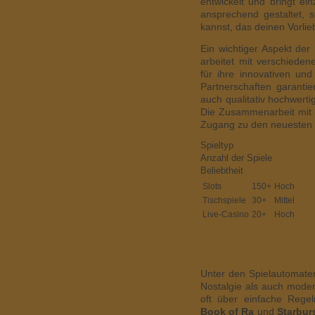
entwickelt und bringt ein
ansprechend gestaltet, 
kannst, das deinen Vorlie
Ein wichtiger Aspekt der S
arbeitet mit verschiede
für ihre innovativen un
Partnerschaften garanti
auch qualitativ hochwerti
Die Zusammenarbeit mit m
Zugang zu den neuesten
Spieltyp
Anzahl der Spiele
Beliebtheit
Slots
150+
Hoch
Tischspiele
30+
Mittel
Live-Casino
20+
Hoch
Klassische Spie
Unter den Spielautomaten
Nostalgie als auch mode
oft über einfache Rege
Book of Ra
und
Starbur