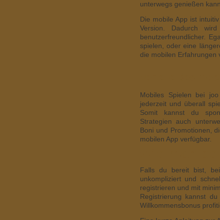
unterwegs genießen kann
Die mobile App ist intuiti
Version. Dadurch wird
benutzerfreundlicher. Eg
spielen, oder eine länger
die mobilen Erfahrungen 
Vorteile des mob
Mobiles Spielen bei joo
jederzeit und überall spi
Somit kannst du spont
Strategien auch unterwe
Boni und Promotionen, di
mobilen App verfügbar.
Wie man bei
Falls du bereit bist, b
unkompliziert und schnel
registrieren und mit min
Registrierung kannst d
Willkommensbonus profiti