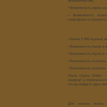
мошенничества;
• Возможность играть на
• Возможность играт
смартфоны и планшеты
Функции Gama C
• Более 1 000 игроков, 
• Возможность играть в 
• Возможность играть в 
• Возможность получать
• Возможность получать
Gama Casino Online –
комфорт и безопасност
что вы найдете здесь вс
Как начать
бонусы в G
Для начала играть