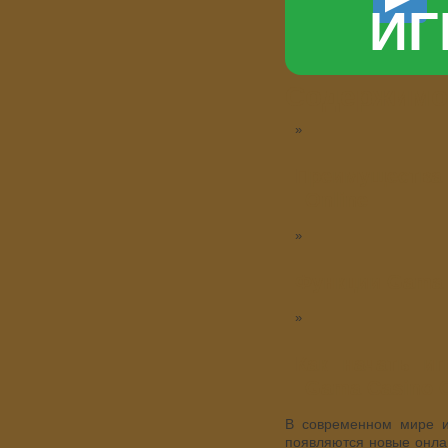
ИГ
Содержимо
Преимуществ
Online
Функции Gama 
Как начать и
Gama Casino O
В современном мире ин
появляются новые онла