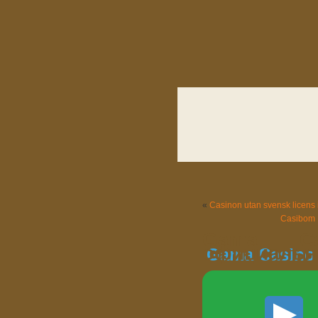
«
Casinon utan svensk licens 
Casibom 
Gama Ca
официальны
Gama Casino