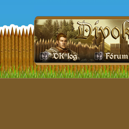
Divoké kmeny, divokekmeny, www.d