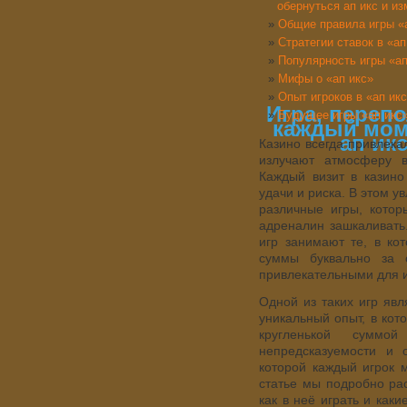
обернуться ап икс и из
Общие правила игры «
Стратегии ставок в «ап
Популярность игры «ап
Мифы о «ап икс»
Опыт игроков в «ап ик
Игра, переп
Будущее игры «ап икс
каждый мом
ап икс
Казино всегда привлека
излучают атмосферу в
Каждый визит в казино
удачи и риска. В этом 
различные игры, котор
адреналин зашкаливать
игр занимают те, в ко
суммы буквально за 
привлекательными для и
Одной из таких игр яв
уникальный опыт, в кот
кругленькой сумм
непредсказуемости и 
которой каждый игрок 
статье мы подробно ра
как в неё играть и как