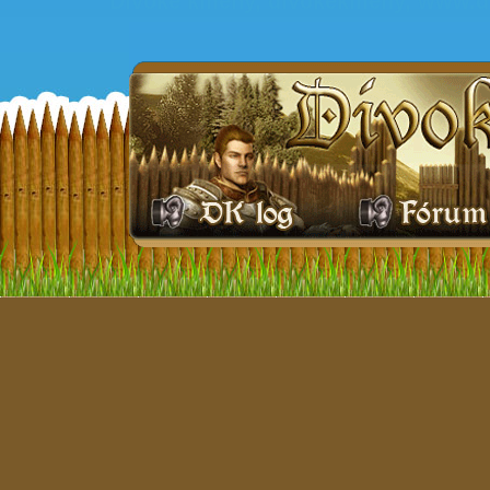
Divoké kmeny, divokekmeny, www.d