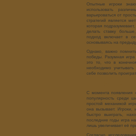
Опытные игроки знаю
использовать различн
варьироваться от прост
стратегий является мет
которая подразумевает,
делать ставку больше
подход включает в с
основываясь на предыд
Однако, важно помнить
победы. Разумная игра
это то, что в конечно
необходимо учитывать 
себе позволить проиграт
Популярнос
С момента появления «
популярность среди ши
простой механикой игр
она вызывает. Игроки,
быстро выиграть, нах
последние годы игра на
лишь увеличивает её пр
Согласно исследовани