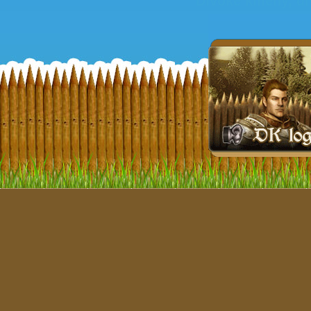
Divoké kmeny, d