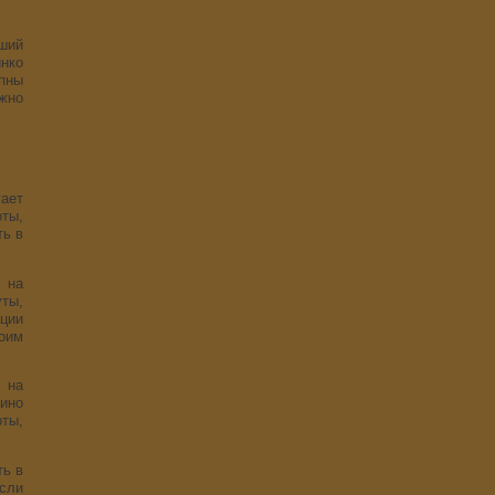
чший
нко
пны
ужно
 в
ает
ты,
ть в
 на
ты,
ции
воим
е на
ино
ты,
ть в
сли