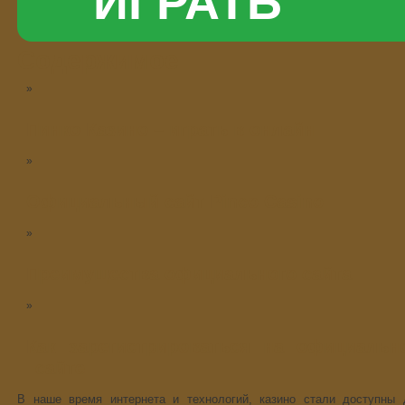
ИГРАТЬ
Содержимое
Пинко Казино – играть в онлайн
Официальный сайт Pinco Casino
Преимущества официального сайта
Как зарегистрироваться на официальн
сайте
В наше время интернета и технологий, казино стали доступны 