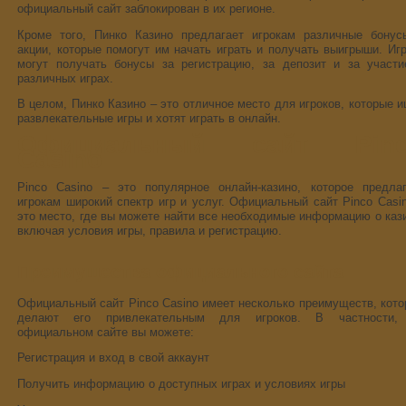
официальный сайт заблокирован в их регионе.
Кроме того, Пинко Казино предлагает игрокам различные бонус
акции, которые помогут им начать играть и получать выигрыши. Иг
могут получать бонусы за регистрацию, за депозит и за участи
различных играх.
В целом, Пинко Казино – это отличное место для игроков, которые 
развлекательные игры и хотят играть в онлайн.
Официальный сайт Pin
Casino
Pinco Casino – это популярное онлайн-казино, которое предлаг
игрокам широкий спектр игр и услуг. Официальный сайт Pinco Casi
это место, где вы можете найти все необходимые информацию о каз
включая условия игры, правила и регистрацию.
Преимущества официального сайта
Официальный сайт Pinco Casino имеет несколько преимуществ, кот
делают его привлекательным для игроков. В частности,
официальном сайте вы можете:
Регистрация и вход в свой аккаунт
Получить информацию о доступных играх и условиях игры