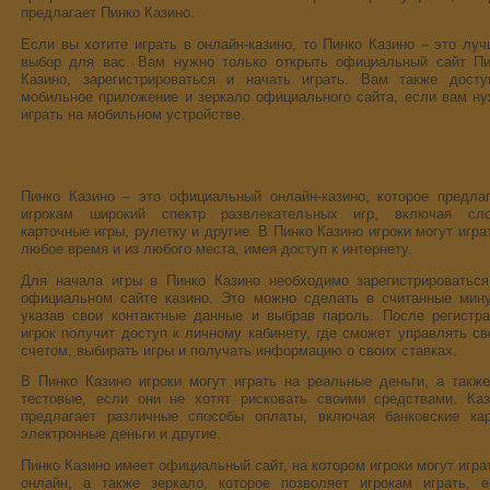
предлагает Пинко Казино.
Если вы хотите играть в онлайн-казино, то Пинко Казино – это лу
выбор для вас. Вам нужно только открыть официальный сайт Пи
Казино, зарегистрироваться и начать играть. Вам также досту
мобильное приложение и зеркало официального сайта, если вам н
играть на мобильном устройстве.
Пинко Казино – играть
онлайн
Пинко Казино – это официальный онлайн-казино, которое предлаг
игрокам широкий спектр развлекательных игр, включая сло
карточные игры, рулетку и другие. В Пинко Казино игроки могут игра
любое время и из любого места, имея доступ к интернету.
Для начала игры в Пинко Казино необходимо зарегистрироваться
официальном сайте казино. Это можно сделать в считанные мину
указав свои контактные данные и выбрав пароль. После регистра
игрок получит доступ к личному кабинету, где сможет управлять с
счетом, выбирать игры и получать информацию о своих ставках.
В Пинко Казино игроки могут играть на реальные деньги, а такж
тестовые, если они не хотят рисковать своими средствами. Каз
предлагает различные способы оплаты, включая банковские кар
электронные деньги и другие.
Пинко Казино имеет официальный сайт, на котором игроки могут игра
онлайн, а также зеркало, которое позволяет игрокам играть, е