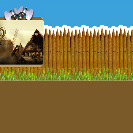
ny.cz