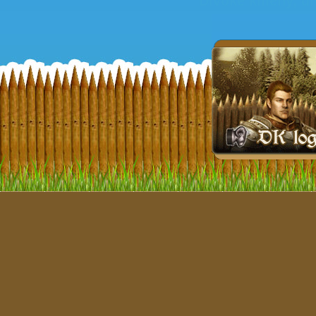
Divoké kmeny, d