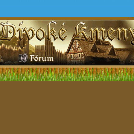
ivokekmeny, www.divokekmeny.cz, divoke kme