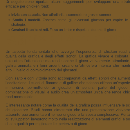
Di seguito sono riportati alcuni suggerimenti per sviluppare una strat
efficace per chicken road:
Inizia con cautela.
Non affrettarti a scommettere grosse somme.
Studia i modelli.
Osserva come gli avversari giocano per capire le 
strategie.
Gestisci il tuo bankroll.
Fissa un limite e rispettalo durante il gioco.
La Grafica e il Suono di Chick
Road
Un aspetto fondamentale che avvolge l’esperienza di chicken road 
qualità della grafica e degli effetti sonori. La grafica vivace e colorata
solo attira l’attenzione ma rende anche il gioco visivamente stimolante
gallina animata e i forni ardenti creano un’atmosfera intensa che mant
alto il livello di coinvolgimento dei giocatori.
Ogni salto e ogni vittoria sono accompagnati da effetti sonori che aumen
l’eccitazione. I suoni di fiamme e di galline che saltano offrono un’esperi
immersiva, permettendo ai giocatori di sentirsi parte del gioco
combinazione di visuali e audio crea un’atmosfera unica che rende chi
road memorabile.
È interessante notare come la qualità della grafica possa influenzare le sc
del giocatore. Studi hanno dimostrato che una presentazione visivam
attraente può aumentare il tempo di gioco e la spesa complessiva. Perta
gli sviluppatori investono molto nella realizzazione di elementi grafici e so
di alta qualità per migliorare l’esperienza di gioco.