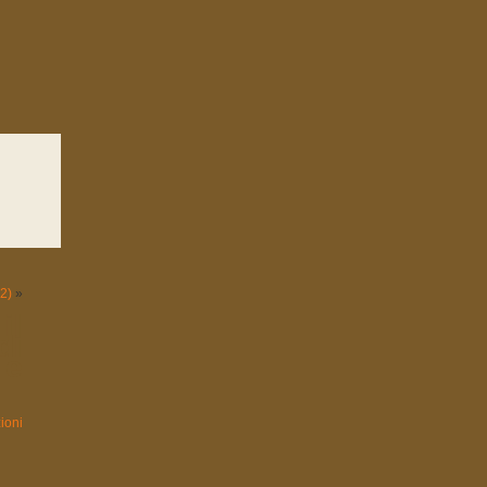
2)
»
il
di
 e
ioni