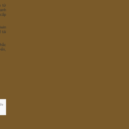
n tử
hanh
 cấp
iwin
 tải
thắc
yến,
áře