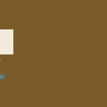
327
»
it
ệt