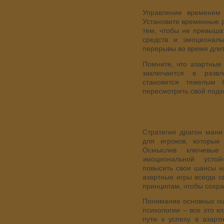
Управление временем 
Установите временные р
тем, чтобы не превыша
средств и эмоциональ
перерывы во время длит
Помните, что азартные 
заключается в развл
становится тяжелым 
пересмотреть свой подхо
Подведени
мани
Стратегия драгон мани
для игроков, которые
Осмыслив ключевые
эмоциональной устой
повысить свои шансы н
азартные игры всегда с
принципам, чтобы сохра
Понимание основных ош
психологии – все это к
пути к успеху в азарт