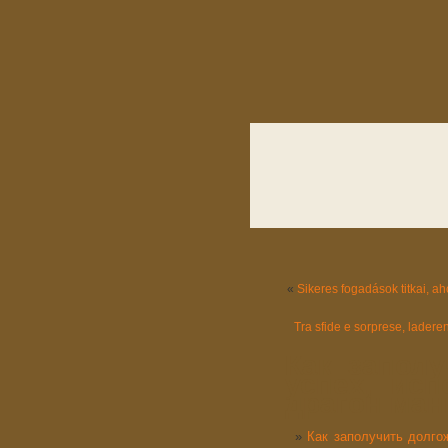
«
Sikeres fogadások titkai, a
Tra sfide e sorprese, ladere
Как запол
успех, исп
драгон ман
Как заполучить долго