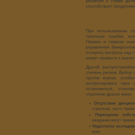
решения о ставке долж
способствует продуктивн
Ошибки, 
избегать
При использовании ст
типичные ошибки, кот
Первая и главная ошиб
управления банкроллом
потерять контроль над с
может привести к значи
Другой распространён
степень рисков. Выбор 
против игрока, особе
контролировать свои 
остановиться, станов
стратегии драгон мани.
Отсутствие дисцип
стратегии, часто теряю
Переоценка собст
ожидания могут привес
Недостаток исследов
игре.