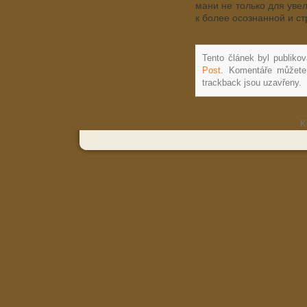
мани не только для уве
к более осознанной и ст
Tento článek byl publikov
Post
. Komentáře můžete
trackback jsou uzavřeny.
K