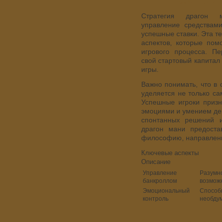
Стратегия драгон м
управление средствам
успешные ставки. Эта т
аспектов, которые пом
игрового процесса. Пе
свой стартовый капитал
игры.
Важно понимать, что в 
уделяется не только са
Успешные игроки призн
эмоциями и умением дер
спонтанных решений и
драгон мани предоста
философию, направленн
Ключевые аспекты
Описание
Управление
Разум
банкроллом
возможн
Эмоциональный
Способ
контроль
необду