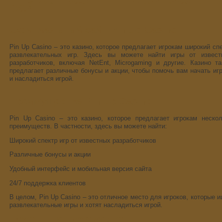
сайт
Официальный сайт Pin Up Casino
Pin Up Casino – это казино, которое предлагает игрокам широкий сп
развлекательных игр. Здесь вы можете найти игры от извест
разработчиков, включая NetEnt, Microgaming и другие. Казино т
предлагает различные бонусы и акции, чтобы помочь вам начать иг
и насладиться игрой.
Преимущества Pin Up Casino
Pin Up Casino – это казино, которое предлагает игрокам нескол
преимуществ. В частности, здесь вы можете найти:
Широкий спектр игр от известных разработчиков
Различные бонусы и акции
Удобный интерфейс и мобильная версия сайта
24/7 поддержка клиентов
В целом, Pin Up Casino – это отличное место для игроков, которые 
развлекательные игры и хотят насладиться игрой.
Вход на зеркало