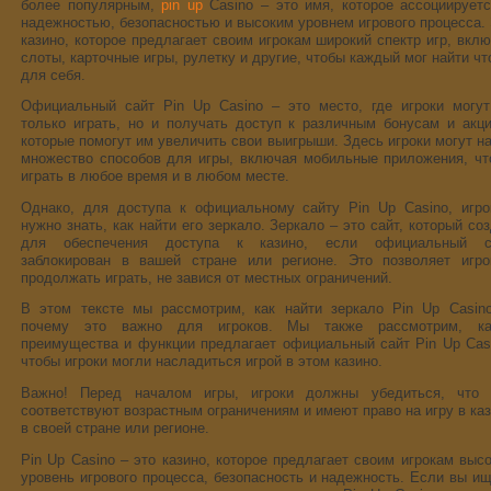
более популярным,
pin up
Casino – это имя, которое ассоциирует
надежностью, безопасностью и высоким уровнем игрового процесса.
казино, которое предлагает своим игрокам широкий спектр игр, вкл
слоты, карточные игры, рулетку и другие, чтобы каждый мог найти чт
для себя.
Официальный сайт Pin Up Casino – это место, где игроки могут
только играть, но и получать доступ к различным бонусам и акц
которые помогут им увеличить свои выигрыши. Здесь игроки могут н
множество способов для игры, включая мобильные приложения, чт
играть в любое время и в любом месте.
Однако, для доступа к официальному сайту Pin Up Casino, игро
нужно знать, как найти его зеркало. Зеркало – это сайт, который со
для обеспечения доступа к казино, если официальный с
заблокирован в вашей стране или регионе. Это позволяет игро
продолжать играть, не завися от местных ограничений.
В этом тексте мы рассмотрим, как найти зеркало Pin Up Casino
почему это важно для игроков. Мы также рассмотрим, ка
преимущества и функции предлагает официальный сайт Pin Up Cas
чтобы игроки могли насладиться игрой в этом казино.
Важно! Перед началом игры, игроки должны убедиться, что 
соответствуют возрастным ограничениям и имеют право на игру в ка
в своей стране или регионе.
Pin Up Casino – это казино, которое предлагает своим игрокам выс
уровень игрового процесса, безопасность и надежность. Если вы и