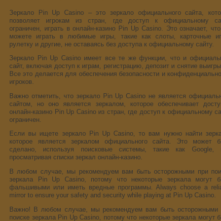
Зеркало Pin Up Casino – это зеркало официального сайта, кото
позволяет игрокам из стран, где доступ к официальному са
ограничен, играть в онлайн-казино Pin Up Casino. Это означает, чт
можете играть в любимые игры, такие как слоты, карточные иг
рулетку и другие, не оставаясь без доступа к официальному сайту.
Зеркало Pin Up Casino имеет все те же функции, что и официаль
сайт, включая доступ к играм, регистрацию, депозит и снятие выигр
Все это делается для обеспечения безопасности и конфиденциальн
игроков.
Важно отметить, что зеркало Pin Up Casino не является официал
сайтом, но оно является зеркалом, которое обеспечивает досту
онлайн-казино Pin Up Casino из стран, где доступ к официальному с
ограничен.
Если вы ищете зеркало Pin Up Casino, то вам нужно найти зерка
которое является зеркалом официального сайта. Это может б
сделано, используя поисковые системы, такие как Google, 
просматривая списки зеркал онлайн-казино.
В любом случае, мы рекомендуем вам быть осторожными при пои
зеркала Pin Up Casino, потому что некоторые зеркала могут б
фальшивыми или иметь вредные программы. Always choose a relia
mirror to ensure your safety and security while playing at Pin Up Casino.
Важно! В любом случае, мы рекомендуем вам быть осторожными 
поиске зеркала Pin Up Casino, потому что некоторые зеркала могут 