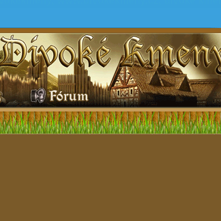
ivokekmeny, www.divokekmeny.cz, divoke kme