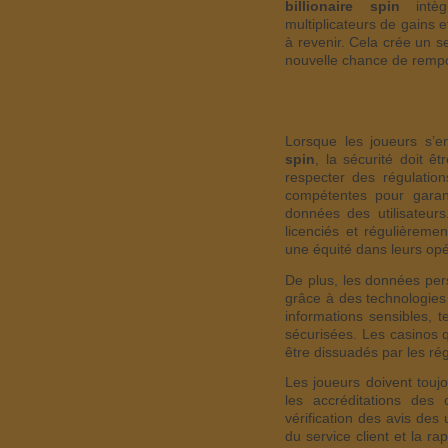
billionaire spin
intèg
multiplicateurs de gains e
à revenir. Cela crée un s
nouvelle chance de rempor
Les mesure
réglementat
Lorsque les joueurs s’
spin
, la sécurité doit ê
respecter des régulation
compétentes pour garanti
données des utilisateurs
licenciés et régulièreme
une équité dans leurs opé
De plus, les données per
grâce à des technologies
informations sensibles, 
sécurisées. Les casinos 
être dissuadés par les ré
Les joueurs doivent toujo
les accréditations des 
vérification des avis des 
du service client et la ra