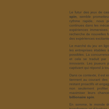
billionaire s
Le futur des jeux de cas
spin
, semble prometteu
rythme rapide, nous p
continues dans les mécan
expériences immersives
recherche de nouvelles fa
des expériences excitante
Le marché du jeu en lign
les entreprises établies s
possibles. La concurrenc
et cela se traduit par
innovants. Les joueurs pe
captivant qui répond à to
Dans ce contexte, il est e
tiennent au courant des
restant proactifs et enga
non seulement profite
maximiser leurs chanc
billionaire spin
.
En somme, le monde des
transformer et d’évoluer