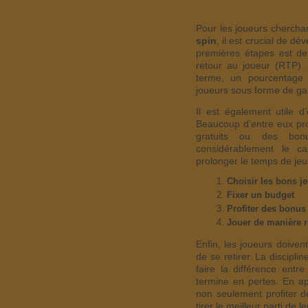
les gains
Pour les joueurs chercha
spin
, il est crucial de dé
premières étapes est de 
retour au joueur (RTP).
terme, un pourcentage 
joueurs sous forme de ga
Il est également utile d
Beaucoup d’entre eux pro
gratuits ou des bon
considérablement le ca
prolonger le temps de jeu
Choisir les bons j
Fixer un budget
Profiter des bonus
Jouer de manière 
Enfin, les joueurs doive
de se retirer. La discipli
faire la différence ent
termine en pertes. En ap
non seulement profiter d
tirer le meilleur parti de 