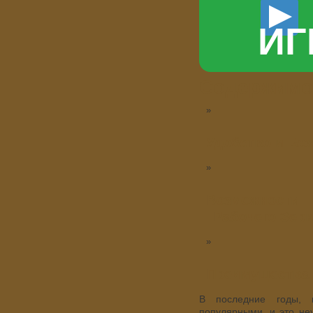
ИГ
Содержимо
Удобство и Бе
Возможности
Рабочего Зер
Преимущества 
В последние годы, 
популярными, и это неу