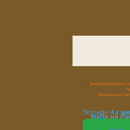
«
Zaskakujące przygody cze
f
Официальный Сайт 
Официаль
Рабочее
2025.1271
Вавада Кази
Вход на Ра