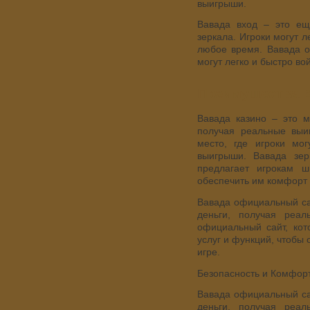
выигрыши.
Вавада вход – это ещ
зеркала. Игроки могут л
любое время. Вавада о
могут легко и быстро во
Преимущества В
Вавада казино – это ме
получая реальные выи
место, где игроки мог
выигрыши. Вавада зер
предлагает игрокам ш
обеспечить им комфорт 
Вавада официальный сай
деньги, получая реа
официальный сайт, кот
услуг и функций, чтобы
игре.
Безопасность и Комфор
Вавада официальный сай
деньги, получая реа