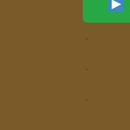
Содержимо
Varför det är fa
utan svensk li
Hur kan du ide
svensk licens
Vad du kan göra
casino utan sv