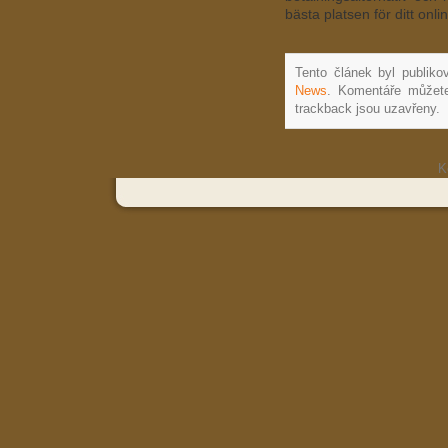
bästa platsen för ditt onli
Tento článek byl publiko
News
. Komentáře můžet
trackback jsou uzavřeny.
K