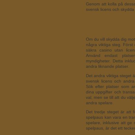
Genom att kolla på dessa
svensk licens och skydda 
Vad du kan
dig mot o
svensk lice
Om du vill skydda dig mot 
några viktiga steg. Först 
säkra casino utan licen
Använd endast plats
myndigheter. Detta inklu
andra liknande platser.
Det andra viktiga steget ä
svensk licens och andra
Sök efter platser som a
dina uppgifter och trans
val, men se till att du v
andra spelare.
Det tredje steget är att 
spelpaus kan vara en tram
spelare, inklusive att ge
spelpaus, är det ett tecken