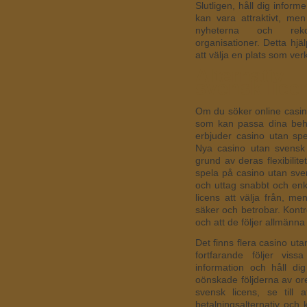
Slutligen, håll dig infor
kan vara attraktivt, men
nyheterna och rekom
organisationer. Detta hjäl
att välja en plats som ver
Alternati
svensk lice
Om du söker online casino 
som kan passa dina behov
erbjuder casino utan sp
Nya casino utan svensk 
grund av deras flexibilit
spela på casino utan sven
och uttag snabbt och enke
licens att välja från, me
säker och betrobar. Kontr
och att de följer allmänna
Det finns flera casino utan
fortfarande följer viss
information och håll di
oönskade följderna av ore
svensk licens, se till 
betalningsalternativ och 