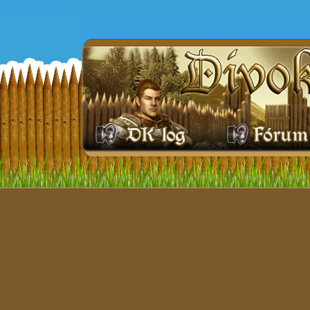
Divoké kmeny, divokekmeny, www.d