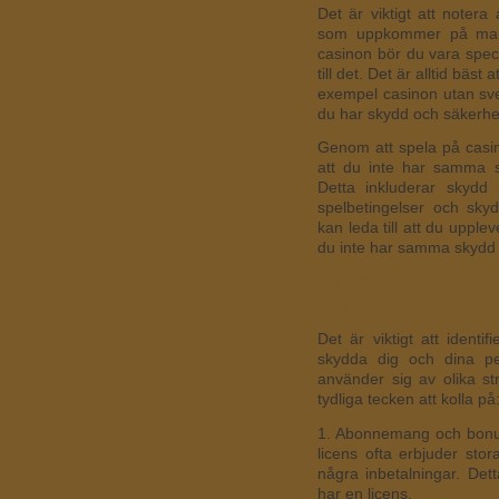
Det är viktigt att notera
som uppkommer på mark
casinon bör du vara spec
till det. Det är alltid bäst
exempel casinon utan sven
du har skydd och säkerhe
Genom att spela på casi
att du inte har samma s
Detta inkluderar skydd
spelbetingelser och sky
kan leda till att du upple
du inte har samma skydd 
Hur kan du
casino utan
Det är viktigt att identi
skydda dig och dina pe
använder sig av olika st
tydliga tecken att kolla på
1. Abonnemang och bonus
licens ofta erbjuder sto
några inbetalningar. Dett
har en licens.