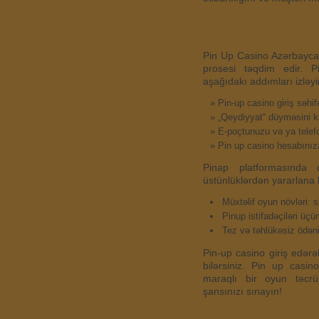
Pin Up Cas
Başlanğıc
Pin Up Casino Azərbaycan 
prosesi təqdim edir. 
aşağıdakı addımları izləyi
Pin-up casino giriş səhif
„Qeydiyyat“ düyməsini kl
E-poçtunuzu və ya telefo
Pin up casino hesabınıza 
Pinap platformasında 
üstünlüklərdən yararlana b
Müxtəlif oyun növləri: s
Pinup istifadəçiləri üçü
Tez və təhlükəsiz ödəni
Pin-up casino giriş edər
bilərsiniz. Pin up casin
maraqlı bir oyun təcrü
şansınızı sınayın!
Pin Up Cas