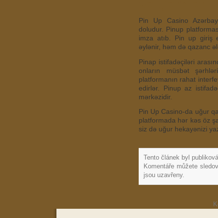
və Şərhlər
Pin Up Casino Azərbayca
doludur. Pinup platforma
imza atıb. Pin up giriş 
əylənir, həm də qazanc əld
Pinap istifadəçiləri ara
onların müsbət şərhlər
platformanın rahat interfe
edirlər. Pinup az istif
mərkəzidir.
Pin Up Casino-da uğur qaz
platformada hər kəs öz şan
siz də uğur hekayənizi yaz
Tento článek byl publiková
Komentáře můžete sledov
jsou uzavřeny.
K