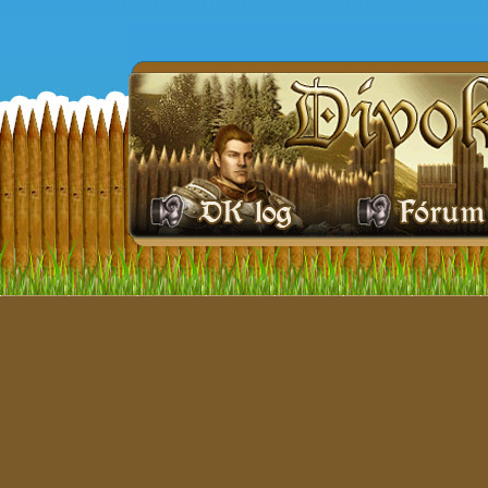
Divoké kmeny, divokekmeny, www.d