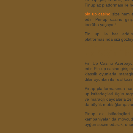
Pinup az platforması ilə h
pin up casino
sizə həm ə
edir. Pin-up casino gir
təcrübə yaşayın!
Pin up ilə hər addım
platformasında sizi gözləyə
Pin Up Cas
və Seçim İm
Pin Up Casino Azərbayca
edir. Pin-up casino giriş e
klassik oyunlarla maraql
diler oyunları ilə real kazi
Pinap platformasında hə
up istifadəçiləri üçün tə
və maraqlı qaydalarla zə
də böyük məbləğlər qazana
Pinup az istifadəçilə
kampaniyalar da mövcudd
uyğun seçim edərək, unud