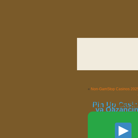
«
Non-GamStop Casinos 2025
Pin Up Casi
Pin Up Casi
və Qazancın