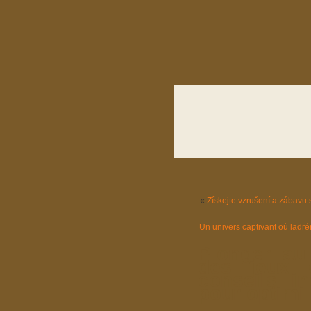
«
Získejte vzrušení a zábavu
Un univers captivant où ladré
Plonger au
des jeux 
conseils i
pour optimi