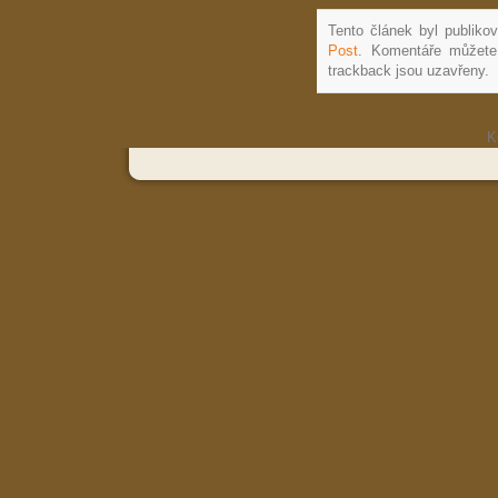
Tento článek byl publiko
Post
. Komentáře můžete
trackback jsou uzavřeny.
K