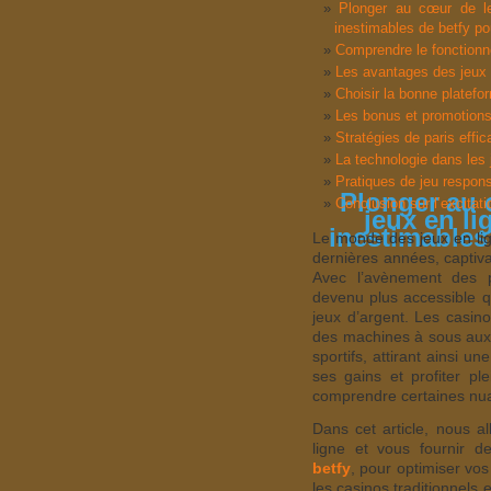
Plonger au cœur de le
inestimables de betfy po
Comprendre le fonctionn
Les avantages des jeux 
Choisir la bonne platefo
Les bonus et promotions
Stratégies de paris effi
La technologie dans les 
Pratiques de jeu respon
Plonger au 
Conclusion sur l’excitati
jeux en li
inestimables
Le monde des jeux en lig
dernières années, captiva
Avec l’avènement des
devenu plus accessible q
jeux d’argent. Les casino
des machines à sous aux 
sportifs, attirant ainsi u
ses gains et profiter pl
comprendre certaines nua
Dans cet article, nous al
ligne et vous fournir d
betfy
, pour optimiser vos
les casinos traditionnels e