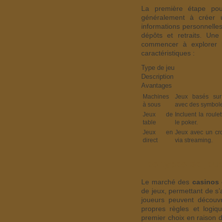
La première étape pou
généralement à créer 
informations personnelle
dépôts et retraits. Une
commencer à explorer l
caractéristiques :
Type de jeu
Description
Avantages
Machines
Jeux basés sur
à sous
avec des symbol
Jeux de
Incluent la roulet
table
le poker.
Jeux en
Jeux avec un cro
direct
via streaming.
Les types de jeu
Le marché des
casinos 
de jeux, permettant de s’
joueurs peuvent découvr
propres règles et logi
premier choix en raison de