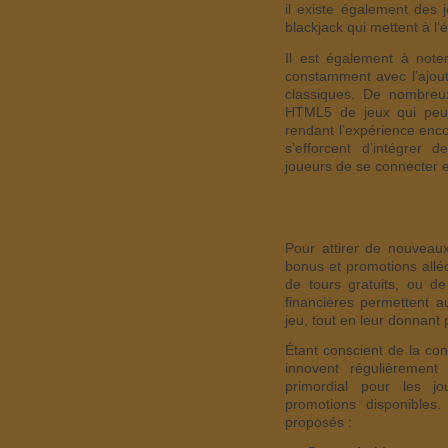
il existe également des 
blackjack qui mettent à l
Il est également à note
constamment avec l’ajout 
classiques. De nombreu
HTML5 de jeux qui peuv
rendant l’expérience encor
s’efforcent d’intégrer d
joueurs de se connecter e
Les bonus et pr
Pour attirer de nouveau
bonus et promotions allé
de tours gratuits, ou de
financières permettent 
jeu, tout en leur donnant
Étant conscient de la co
innovent régulièrement 
primordial pour les j
promotions disponibles
proposés :