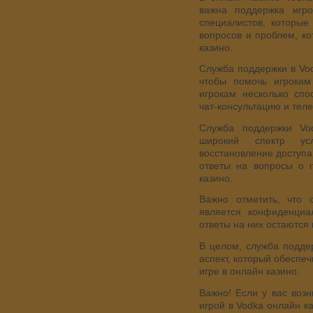
важна поддержка игр
специалистов, которые
вопросов и проблем, ко
казино.
Служба поддержки в Vod
чтобы помочь игрокам
игрокам несколько спо
чат-консультацию и тел
Служба поддержки Vo
широкий спектр усл
восстановление доступа 
ответы на вопросы о п
казино.
Важно отметить, что 
является конфиденциал
ответы на них остаютс
В целом, служба подде
аспект, который обеспе
игре в онлайн казино.
Важно! Если у вас воз
игрой в Vodka онлайн к