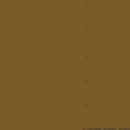
Методы общени
Важные со
операторами
Время и способ
Распределение
Система управ
В онлайн казино Vodka