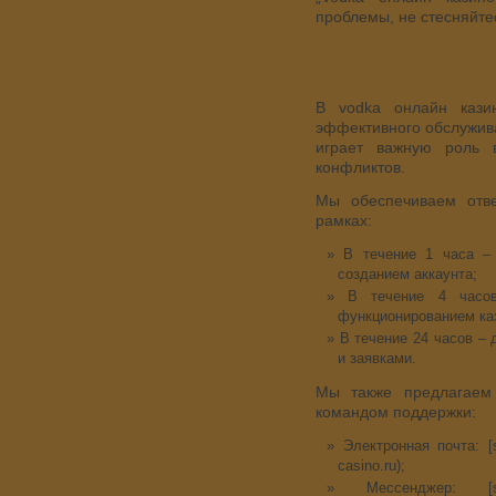
проблемы, не стесняйте
Время и 
запросы
В vodka онлайн кази
эффективного обслужива
играет важную роль 
конфликтов.
Мы обеспечиваем отв
рамках:
В течение 1 часа – 
созданием аккаунта;
В течение 4 часо
функционированием ка
В течение 24 часов – 
и заявками.
Мы также предлагаем
командом поддержки:
Электронная почта: [s
casino.ru);
Мессенджер: [supp